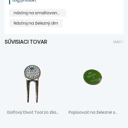
tag produkt
nástroj na smaltovaný drn
Nástroj na železný drn
SÚVISIACI TOVAR
VIAC >
Golfový Divot Tool zo zliatiny zinku
Popisovač na železné smaltované guľôčky