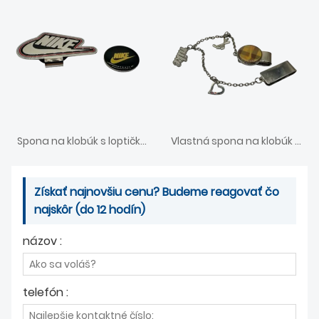
Spona na klobúk s loptičkou
Vlastná spona na klobúk s logom s epoxidom
Získať najnovšiu cenu? Budeme reagovať čo
najskôr (do 12 hodín)
názov :
telefón :