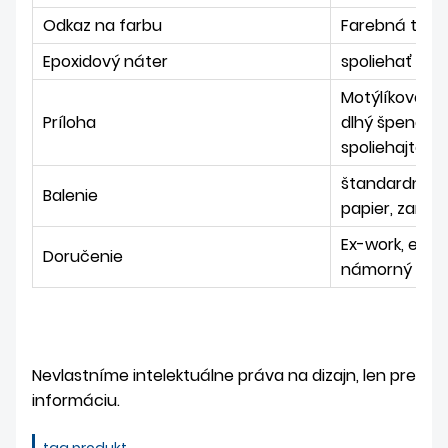
Odkaz na farbu
Farebná tabu
Epoxidový náter
spoliehať sa 
Motýlíková sp
Príloha
dlhý špendlík,
spoliehajte n
štandardné ba
Balenie
papier, zamat,
Ex-work, expr
Doručenie
námorný nákla
Nevlastníme intelektuálne práva na dizajn, len pre
informáciu.