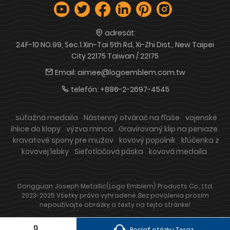
adresát:
24F-10 NO.99, Sec.1 Xin-Tai 5th Rd, Xi-Zhi Dist., New Taipei
City 22175 Taiwan / 22175
Email:
aimee@logoemblem.com.tw
telefón:
+886-2-2697-4545
súťažná medaila
Nástenný otvárač na fľaše
vojenské
ihlice do klopy
výzva minca
Gravírovaný klip na peniaze
kravatové spony pre mužov
kovový popolník
kľúčenka z
kovovej lebky
Sieťotlačová páska
kovová medaila
Dongguan Joseph Metallic(Logo Emblem) Products Co., Ltd.
2023-2025 Všetky práva vyhradené. Bez povolenia prosím
nepoužívajte obrázky a texty na tejto stránke!
Poslať otázku Teraz