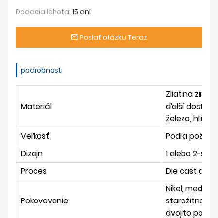
Dodacia lehota:
15 dní
Poslať otázku Teraz
podrobnosti
Zliatina zinku;
Materiál
ďalší dostupn
železo, hliník
Veľkosť
Podľa požiada
Dizajn
1 alebo 2-stra
Proces
Die cast alebo
Nikel, meď, mo
Pokovovanie
starožitnom a
dvojito pokov