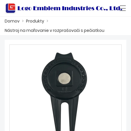
Domov
>
Produkty
>
العربية
বাংলা ভাষার
Български
Català
Nástroj na maľovanie v rozprašovači s pečiatkou
DOMOV
PRODUKTY
DIELŇA
O NÁS
KONTAKTUJ NÁS
KATALÓG PRODUKTOV