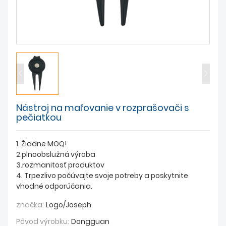
SPRÁVY
Nástroj na maľovanie v rozprašovači s
pečiatkou
1. Žiadne MOQ!
2.plnoobslužná výroba
3.rozmanitosť produktov
4. Trpezlivo počúvajte svoje potreby a poskytnite
vhodné odporúčania.
značka:
Logo/Joseph
Pôvod výrobku:
Dongguan